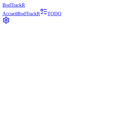
BodTrackR
Accueil
BodTrackR
TODO